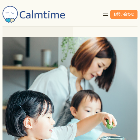
内
容
お問い合わせ
を
ス
キ
ッ
プ