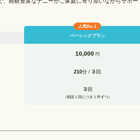
で、経験豊富なナニーがご家庭に寄り添いながらサポー
人気
No.1
ベーシックプラン
10,000
円
210
分 /
３
回
３
回
（相談１回につき１件ずつ）