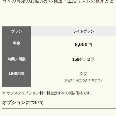
日々の育児のお悩みから発達・生活リズムの整え方ま
プラン
ライトプラン
料金
8,000
円
時間／回数
150
分 /
２
回
LINE相談
２
回
（相談１回につき１件ずつ）
※ サブスクリプション制：料金はすべて税抜価格です。
オプションについて