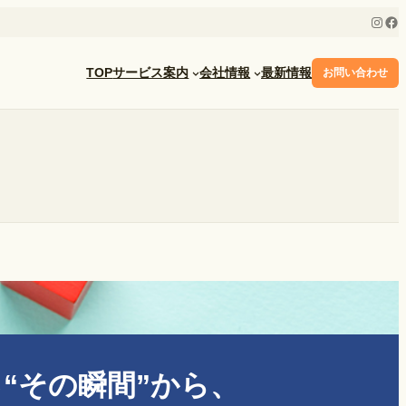
Insta
Fa
TOP
サービス案内
会社情報
最新情報
お問い合わせ
）
“その瞬間”から、