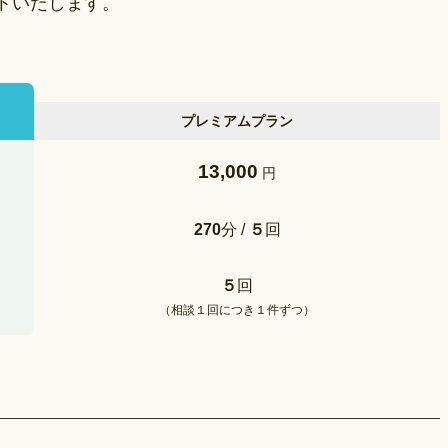
トいたします。
プレミアムプラン
13,000
円
270
分 /
５
回
５
回
（相談１回につき１件ずつ）