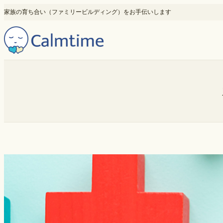
内
家族の育ち合い（ファミリービルディング）をお手伝いします
容
を
ス
キ
ッ
プ